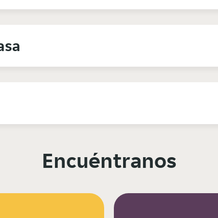
asa
Encuéntranos