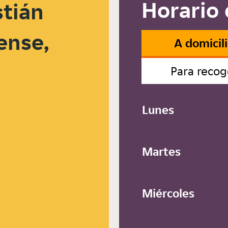
Horario 
tián
ense,
A domicil
Para recog
Lunes
Martes
Miércoles