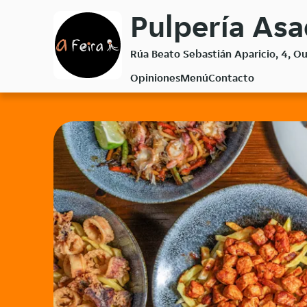
Volver
Pulpería Asa
al
menú
Rúa Beato Sebastián Aparicio, 4, 
principal
Opiniones
Menú
Contacto